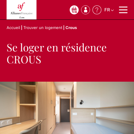
FR
0
Accueil
|
Trouver un logement
|
Crous
Se loger en résidence
CROUS