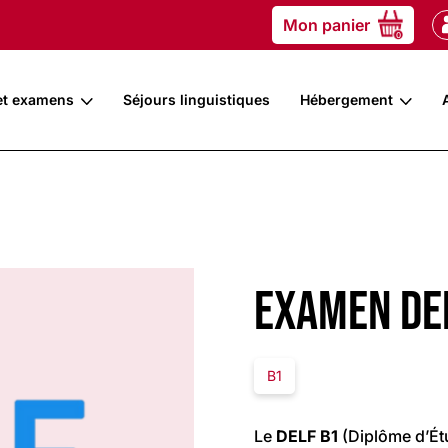
Mon panier
0
et examens
Séjours linguistiques
Hébergement
Examen DEL
B1
Le
DELF B1
(Diplôme d’Ét