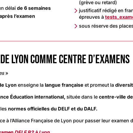
(grève ou retard)
n délai
de 6 semaines
justificatif rédigé en fr
 après l’examen
épreuves à
tests_exam
sous réserve des places
E DE LYON COMME CENTRE D’EXAMENS
es
»
de Lyon
enseigne la
langue française
et promeut la
diversit
nce Éducation international,
située dans le
centre-ville d
 les
normes officielles du DELF et du DALF.
nce à l’Alliance Française de Lyon pour passer leur examen 
xamen DELF B2 à Lyon
.