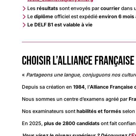
Les
résultats
sont envoyés par
courrier
dans u
Le
diplôme
officiel est expédié
environ 6 mois
Le DELF B1 est valable à vie
CHOISIR L’ALLIANCE FRANÇAIS
«
Partageons une langue, conjuguons nos cultur
Depuis sa création en
1984
, l’
Alliance Française 
Nous sommes un centre d’examens agréé par
Fra
Nos examinateurs sont
habilités et formés
selon
En 2025,
plus de 2800 candidats
ont fait confia
Vous visez le niveau supérieur ? Découvrez l’
E