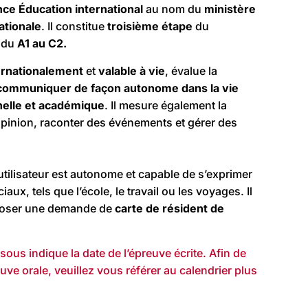
nce Éducation international
au nom du
ministère
ationale
. Il constitue
troisième étape
du
, du
A1 au C2.
ernationalement
et
valable à vie
, évalue la
communiquer de façon autonome dans la vie
nelle et académique
. Il mesure également la
opinion, raconter des événements et gérer des
utilisateur est autonome et capable de s’exprimer
aux, tels que l’école, le travail ou les voyages. Il
poser une demande de
carte de résident de
ous indique la date de l’épreuve écrite. Afin de
euve orale, veuillez vous référer au calendrier plus