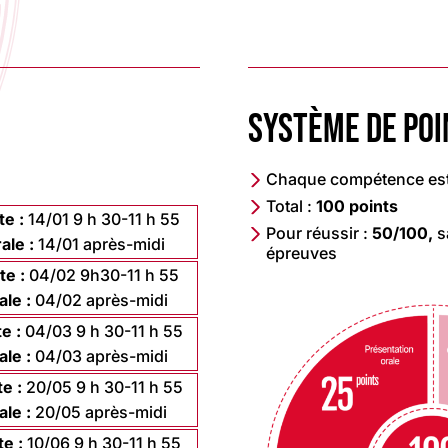
SYSTÈME DE POI
Chaque compétence est
Total :
100 points
te :
14/01 9 h 30-11 h 55
Pour réussir :
50/100,
s
ale :
14/01 après-midi
épreuves
te :
04/02 9h30-11 h 55
ale :
04/02 après-midi
e :
04/03 9 h 30-11 h 55
ale :
04/03 après-midi
e :
20/05 9 h 30-11 h 55
ale :
20/05 après-midi
e :
10/06 9 h 30-11 h 55