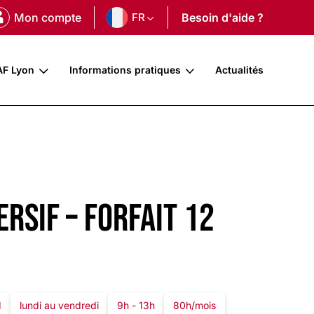
Mon compte
FR
Besoin d'aide ?
AF Lyon
Informations pratiques
Actualités
rsif – forfait 12
1
lundi au vendredi
9h - 13h
80h/mois