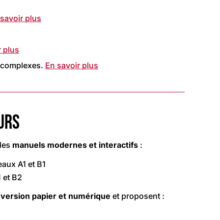
savoir plus
r plus
s complexes.
En savoir plus
URS
 des
manuels modernes et interactifs
:
eaux A1 et B1
 et B2
n
version papier et numérique
et proposent :