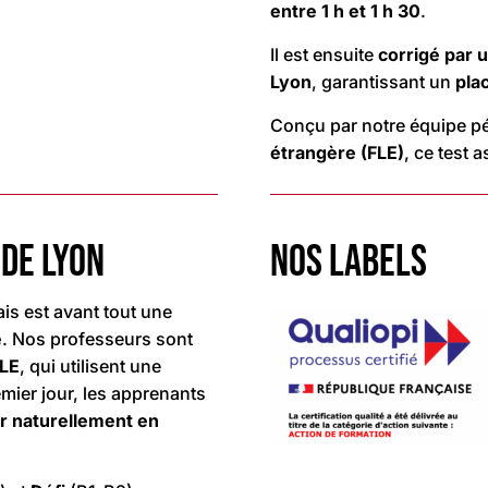
entre 1 h et 1 h 30
.
Il est ensuite
corrigé par 
Lyon
, garantissant un
pla
Conçu par notre équipe p
étrangère (FLE)
, ce test 
 DE LYON
NOS LABELS
ais est avant tout une
e
. Nos professeurs sont
FLE
, qui utilisent une
mier jour, les apprenants
r naturellement en