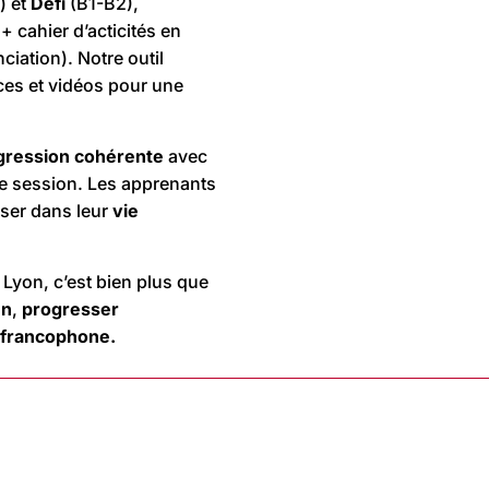
) et
Défi
(B1-B2),
 + cahier d’acticités en
ciation). Notre outil
ces et vidéos pour une
gression cohérente
avec
e session. Les apprenants
ser dans leur
vie
 Lyon, c’est bien plus que
en
,
progresser
 francophone.