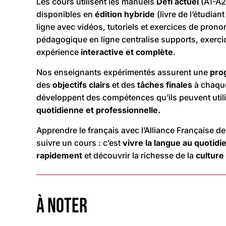
Les cours utilisent les manuels
Défi actuel
(A1-A2
disponibles en
édition hybride
(livre de l’étudiant
ligne avec vidéos, tutoriels et exercices de pronon
pédagogique en ligne centralise supports, exerci
expérience
interactive et complète
.
Nos enseignants expérimentés assurent une
pro
des
objectifs clairs
et des
tâches finales
à chaqu
développent des compétences qu’ils peuvent utili
quotidienne et professionnelle.
Apprendre le français avec l’Alliance Française de
suivre un cours : c’est
vivre la langue au quotidi
rapidement
et découvrir la richesse de la
culture
À NOTER