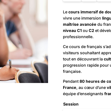
Le
cours immersif de do
vivre une immersion
ling
maîtrise
avancée
du fran
niveau C1
ou
C2
et déve
professionnelle.
Ce cours de français s’ad
visiteurs souhaitant appr
tout en découvrant la
cul
progression rapide pour 
française.
Pendant
80 heures de c
France
, au cœur d’une
vi
équipe d’enseignants
fra
Session