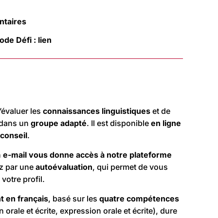
taires
de Défi : lien
’évaluer les
connaissances linguistiques
et de
 dans un
groupe adapté
. Il est disponible
en ligne
conseil
.
n
e-mail vous donne accès à
notre plateforme
z par une
autoévaluation
, qui permet de vous
 votre profil.
t en français
, basé sur les
quatre compétences
rale et écrite, expression orale et écrite), dure