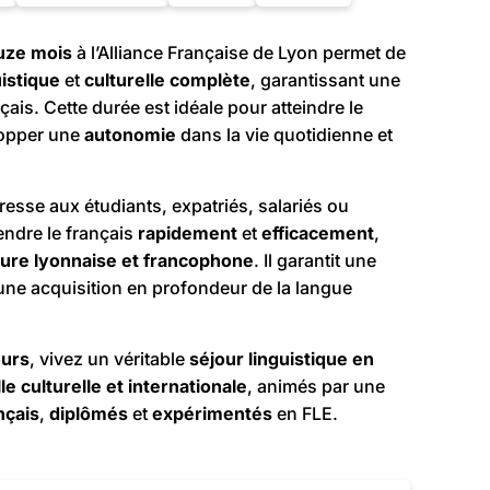
uze mois
à l’Alliance Française de Lyon permet de
uistique
et
culturelle
complète
, garantissant une
çais. Cette durée est idéale pour atteindre le
lopper une
autonomie
dans la vie quotidienne et
resse aux étudiants, expatriés, salariés ou
endre le français
rapidement
et
efficacement
,
ture lyonnaise et francophone
. Il garantit une
une acquisition en profondeur de la langue
ours
, vivez un véritable
séjour linguistique en
lle culturelle et internationale
, animés par une
nçais
,
diplômés
et
expérimentés
en FLE.