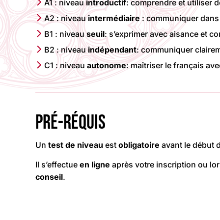
A1 : niveau
introductif
: comprendre et utiliser
A2 : niveau
intermédiaire
: communiquer dans de
B1 : niveau
seuil
: s’exprimer avec aisance et 
B2 : niveau
indépendant
: communiquer clairem
C1 : niveau
autonome
: maîtriser le français 
PRÉ-RÉQUIS
Un
test de niveau
est
obligatoire
avant le début 
Il s’effectue
en ligne
après votre inscription ou lo
conseil
.