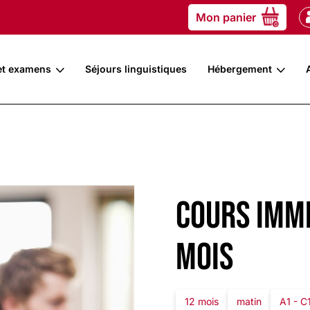
Mon panier
0
et examens
Séjours linguistiques
Hébergement
Cours imme
mois
12 mois
matin
A1 - C