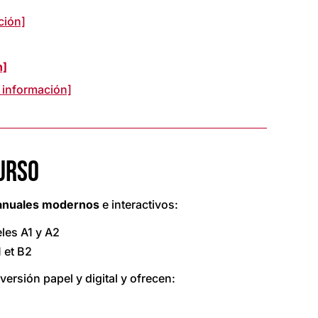
ción]
n]
información]
URSO
nuales modernos
e interactivos:
eles A1 y A2
 et B2
ersión papel y digital y ofrecen: