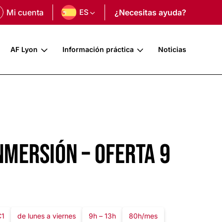
Mi cuenta
ES
¿Necesitas ayuda?
AF Lyon
Información práctica
Noticias
nmersión – oferta 9
C1
de lunes a viernes
9h – 13h
80h/mes