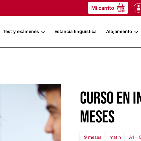
Mi carrito
0
Test y exámenes
Estancia lingüística
Alojamiento
Curso en i
meses
9 meses
matin
A1 – 