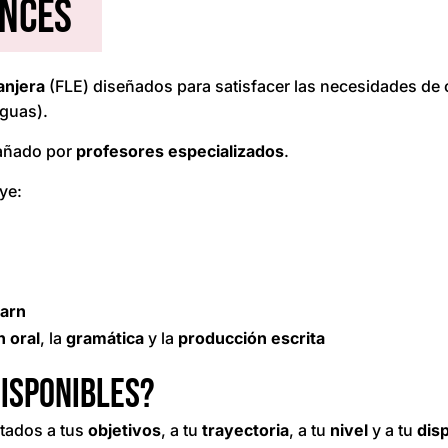
ancés
anjera
(FLE) diseñados para satisfacer las necesidades de 
guas).
añado por
profesores
especializados
.
ye:
arn
 oral
, la
gramática
y la
producción escrita
disponibles?
ptados a tus
objetivos
, a tu
trayectoria
, a tu
nivel
y a tu
disp