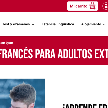
Mi carrito
0
Test y exámenes
Estancia lingüística
Alojamiento
s en Lyon
francés para adultos ex