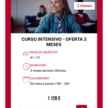
3 meses
CURSO INTENSIVO - OFERTA 3
C
MESES
NIVELES OBJETIVO
A1 – C1
DURACIÓN
3 meses durante 32h/mes
CALENDARIO
De lunes a jueves / 18h - 20h
1 128
€