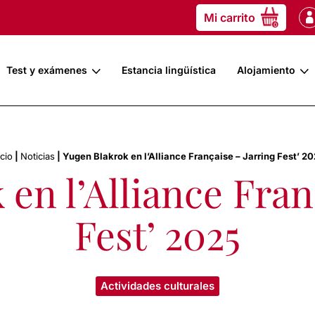
Mi carrito
0
Test y exámenes
Estancia lingüística
Alojamiento
icio
|
Noticias
|
Yugen Blakrok en l’Alliance Française – Jarring Fest’ 2
en l’Alliance Fran
Fest’ 2025
Actividades culturales