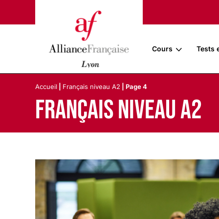
Cours
Tests 
Accueil
|
Français niveau A2
|
Page 4
Français niveau A2