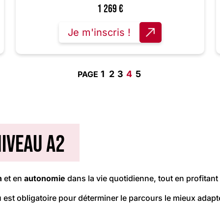
1 269
€
Je m'inscris !
1
2
3
4
5
niveau A2
n
et en
autonomie
dans la vie quotidienne, tout en profitant
est obligatoire pour déterminer le parcours le mieux adapté