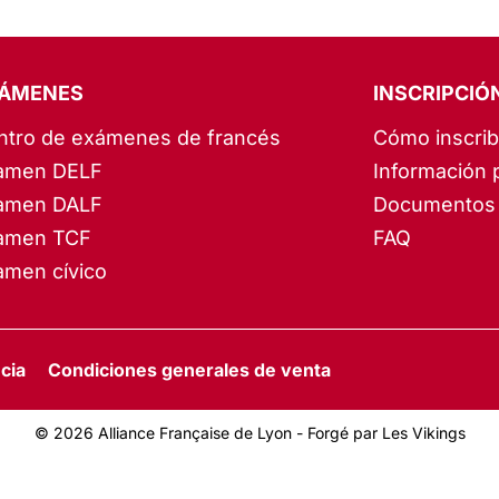
ÁMENES
INSCRIPCIÓ
ntro de exámenes de francés
Cómo inscrib
amen DELF
Información 
amen DALF
Documentos 
amen TCF
FAQ
amen cívico
cia
Condiciones generales de venta
© 2026 Alliance Française de Lyon -
Forgé par Les Vikings