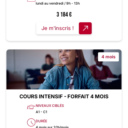
lundi au vendredi / 9h - 13h
3 184
€
Je m'inscris !
4 mois
COURS INTENSIF - FORFAIT 4 MOIS
NIVEAUX CIBLÉS
A1 - C1
DURÉE
4 mois sur 32h/mois