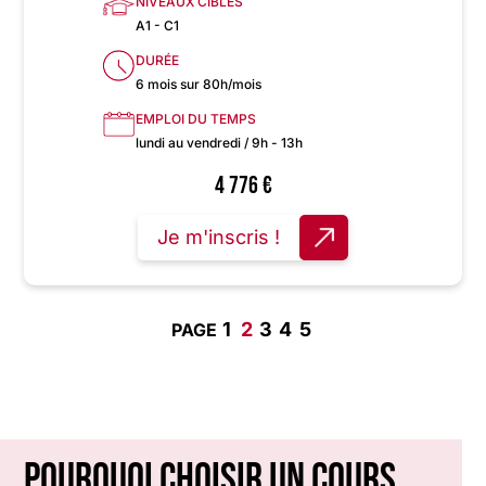
NIVEAUX CIBLÉS
A1 - C1
DURÉE
6 mois sur 80h/mois
EMPLOI DU TEMPS
lundi au vendredi / 9h - 13h
4 776
€
Je m'inscris !
1
2
3
4
5
Pourquoi choisir un cours