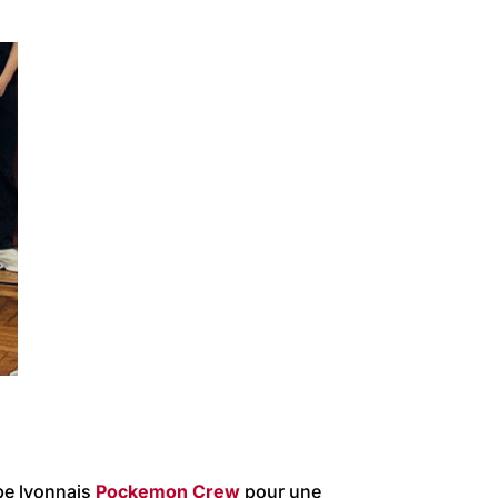
upe lyonnais
Pockemon Crew
pour une