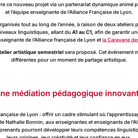
vre ce nouveau projet via un partenariat dynamique animé 
et l’équipe enseignante de l’Alliance Française de Lyon.
rganisés tout au long de l’année, à raison de deux ateliers
iveaux linguistiques, allant du
A1 au C1
,
afin de garantir u
nseignante de l’Alliance française de Lyon et
la Caravane de
telier artistique semestriel
sera proposé. Cet événement mul
différentes pour un moment de partage artistique.
ne médiation pédagogique innovan
Française de Lyon : offrir un cadre stimulant où l’apprentis
n de Nathalie Bonnin, aux enseignantes et enseignants de l’Al
prenants pourront développer leurs compétences linguistiqu
leurs origines, leur créativité et leur confiance en eux.