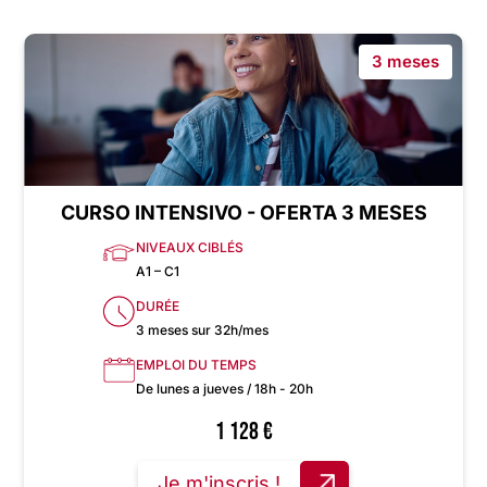
3 meses
CURSO INTENSIVO - OFERTA 3 MESES
NIVEAUX CIBLÉS
A1 – C1
DURÉE
3 meses sur 32h/mes
EMPLOI DU TEMPS
De lunes a jueves / 18h - 20h
1 128
€
Je m'inscris !