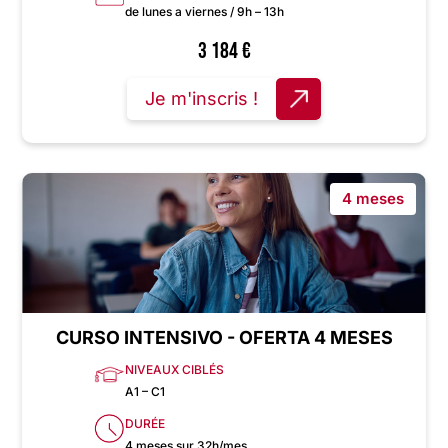
de lunes a viernes / 9h – 13h
3 184
€
Je m'inscris !
4 meses
CURSO INTENSIVO - OFERTA 4 MESES
NIVEAUX CIBLÉS
A1 – C1
DURÉE
4 meses sur 32h/mes