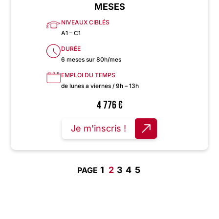
MESES
NIVEAUX CIBLÉS
A1 – C1
DURÉE
6 meses sur 80h/mes
EMPLOI DU TEMPS
de lunes a viernes / 9h – 13h
4 776
€
Je m'inscris !
1
2
3
4
5