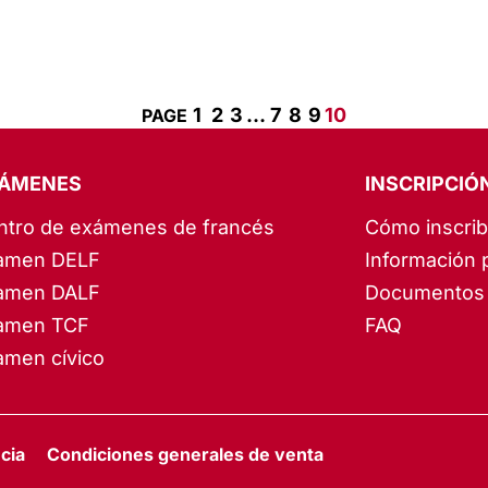
1
2
3
…
7
8
9
10
ÁMENES
INSCRIPCIÓ
ntro de exámenes de francés
Cómo inscrib
amen DELF
Información 
amen DALF
Documentos 
amen TCF
FAQ
amen cívico
cia
Condiciones generales de venta