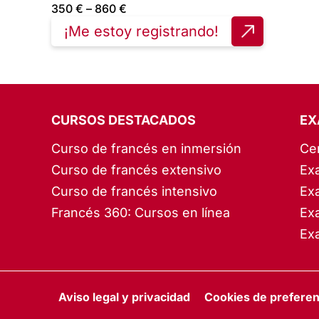
350
€
–
860
€
Price
range:
¡Me estoy registrando!
350 €
through
860 €
CURSOS DESTACADOS
EX
Curso de francés en inmersión
Ce
Curso de francés extensivo
Ex
Curso de francés intensivo
Ex
Francés 360: Cursos en línea
Ex
Ex
Aviso legal y privacidad
Cookies de preferen